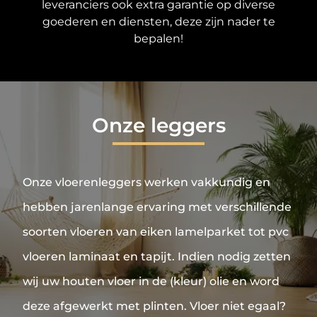
leveranciers ook extra garantie op diverse
goederen en diensten, deze zijn nader te
bepalen!
Onze leggers
Onze vloerenleggers werken vakkundig en
hebben jarenlange ervaring met verschillende
soorten vloeren van eiken lamelparket tot pvc
vloeren laminaat en tapijt. Indien nodig zetten
wij uw houten vloer in de (kleur) olie en word
deze afgewerkt met plinten. Vloer niet egaal?