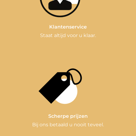
Klantenservice
Staat altijd voor u klaar.
Scherpe prijzen
Bij ons betaald u nooit teveel.