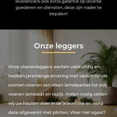
leveranciers ook extra garantie op diverse
goederen en diensten, deze zijn nader te
bepalen!
Onze leggers
Onze vloerenleggers werken vakkundig en
hebben jarenlange ervaring met verschillende
soorten vloeren van eiken lamelparket tot pvc
vloeren laminaat en tapijt. Indien nodig zetten
wij uw houten vloer in de (kleur) olie en word
deze afgewerkt met plinten. Vloer niet egaal?