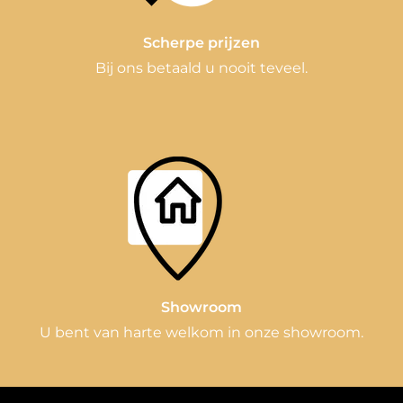
Scherpe prijzen
Bij ons betaald u nooit teveel.
Showroom
U bent van harte welkom in onze showroom.