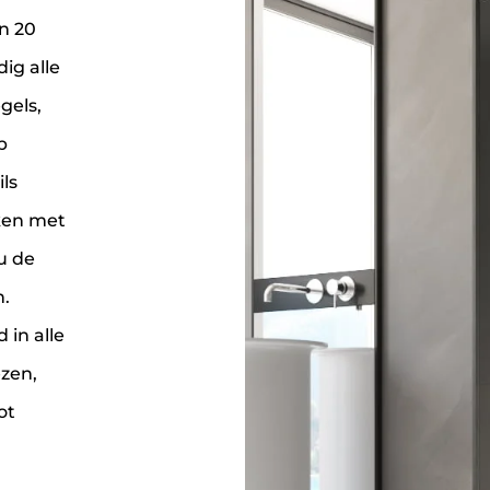
n 20
ig alle
gels,
p
ls
ken met
u de
.
 in alle
zen,
ot