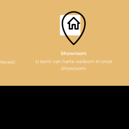
Showroom
n
U bent van harte welkom in onze
 teveel.
showroom.