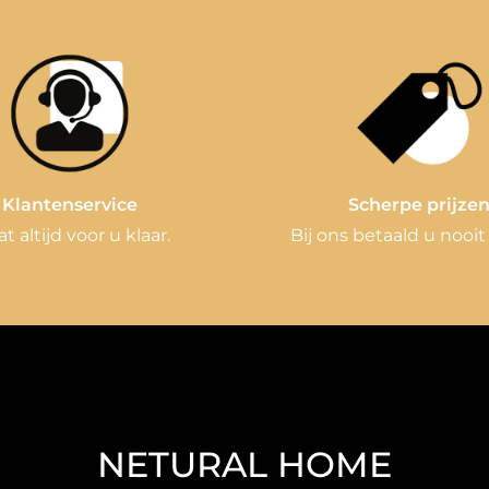
Klantenservice
Scherpe prijze
at altijd voor u klaar.
Bij ons betaald u nooit
NETURAL HOME