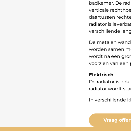
badkamer. De radi
verticale rechtho
daartussen rechte
radiator is lever
verschillende le
De metalen wandco
worden samen met
wordt na een gro
voorzien van een
Elektrisch
De radiator is ook
radiator wordt st
In verschillende k
Vraag offer