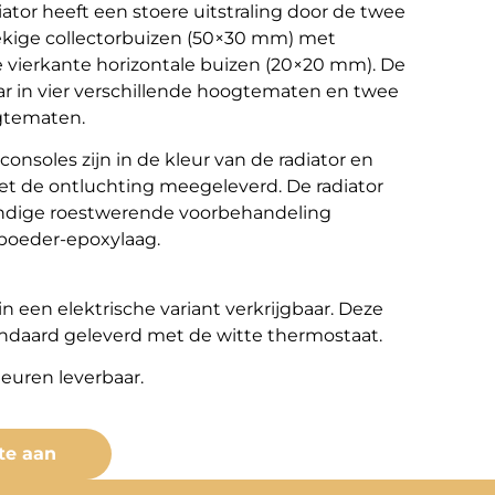
ator heeft een stoere uitstraling door de twee
ekige collectorbuizen (50×30 mm) met
 vierkante horizontale buizen (20×20 mm). De
baar in vier verschillende hoogtematen en twee
ngtematen.
nsoles zijn in de kleur van de radiator en
 de ontluchting meegeleverd. De radiator
ndige roestwerende voorbehandeling
 poeder-epoxylaag.
 in een elektrische variant verkrijgbaar. Deze
andaard geleverd met de witte thermostaat.
leuren leverbaar.
te aan