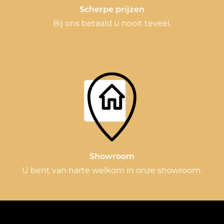
Scherpe prijzen
Bij ons betaald u nooit teveel.
Showroom
U bent van harte welkom in onze showroom.