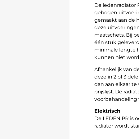
De ledenradiator 
gebogen uitvoeri
gemaakt aan de ha
deze uitvoeringen
maatschets. Bij be
één stuk gelever
minimale lengte h
kunnen niet wor
Afhankelijk van de
deze in 2 of 3 del
dan aan elkaar te
prijslijst. De rad
voorbehandeling 
Elektrisch
De LEDEN PR is oo
radiator wordt st