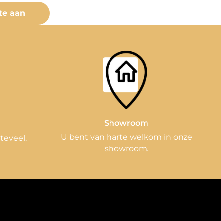
te aan
Showroom
n
U bent van harte welkom in onze
 teveel.
showroom.