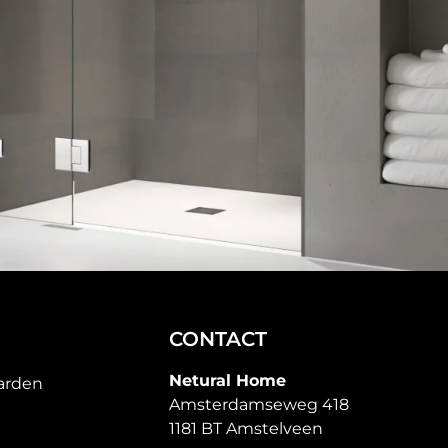
CONTACT
Netural Home
arden
Amsterdamseweg 418
1181 BT Amstelveen