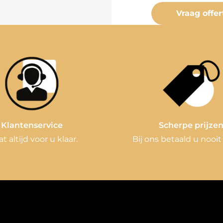
Vraag offer
Klantenservice
Scherpe prijze
at altijd voor u klaar.
Bij ons betaald u nooit