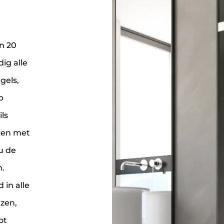
n 20
ig alle
gels,
p
ls
ken met
u de
.
 in alle
zen,
ot