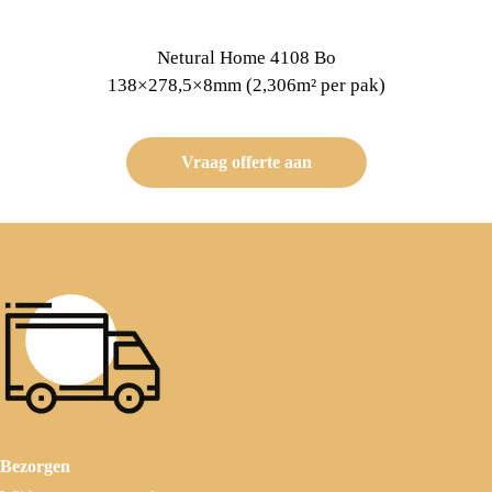
Netural Home 4108 Bo
138×278,5×8mm (2,306m² per pak)
Vraag offerte aan
Bezorgen