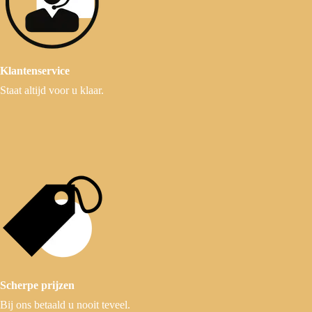
Klantenservice
Staat altijd voor u klaar.
Scherpe prijzen
Bij ons betaald u nooit teveel.