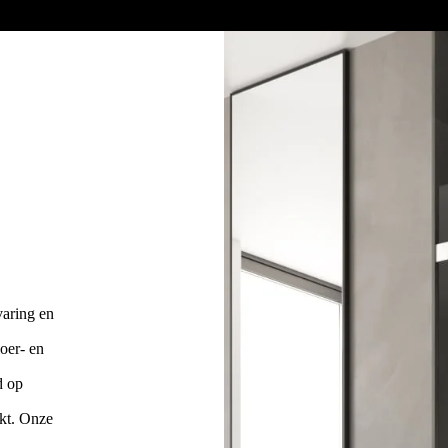
varing en
loer- en
d op
rkt. Onze