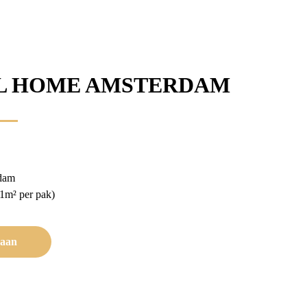
L HOME AMSTERDAM
dam
m² per pak)
 aan