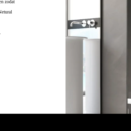
en zodat
Netural
,