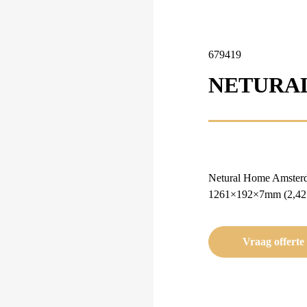
679419
NETURA
Netural Home Amster
1261×192×7mm (2,421
Vraag offerte