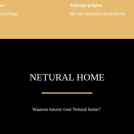
ce
Scherpe prijzen
or u klaar.
Bij ons betaald u nooit teveel.
NETURAL HOME
Waarom kiezen voor Netural home?