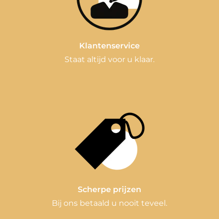
Klantenservice
Staat altijd voor u klaar.
Scherpe prijzen
Bij ons betaald u nooit teveel.