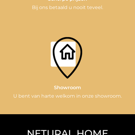
Bij ons betaald u nooit teveel.
Showroom
U bent van harte welkom in onze showroom.
NETURAL HOME