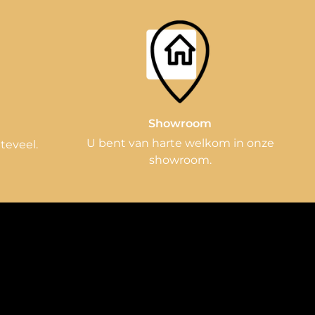
Showroom
n
U bent van harte welkom in onze
 teveel.
showroom.