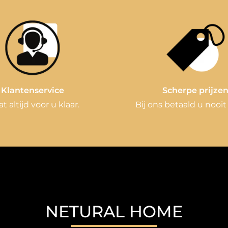
Klantenservice
Scherpe prijze
at altijd voor u klaar.
Bij ons betaald u nooit
NETURAL HOME