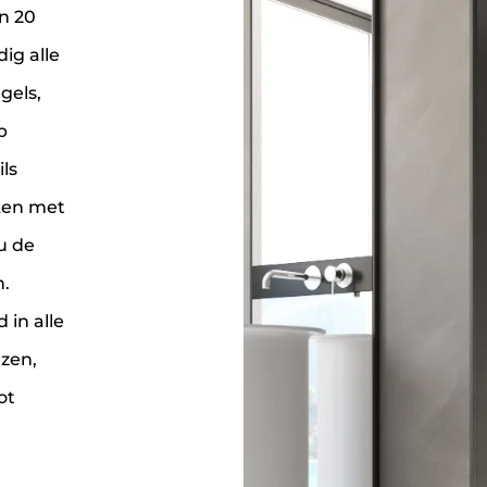
n 20
ig alle
gels,
p
ls
ken met
u de
.
 in alle
zen,
ot