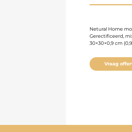
Netural Home mo
Gerectificeerd, mi
30×30×0,9 cm (0,
Vraag offer