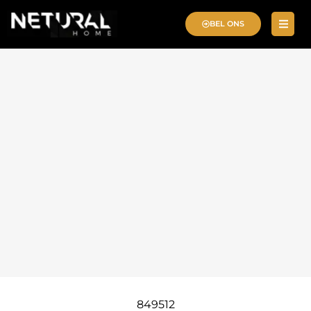
BEL ONS
849512