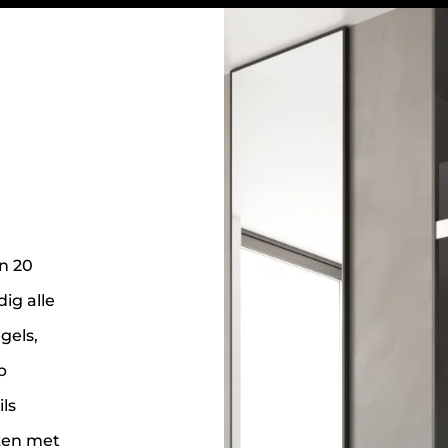
n 20
ig alle
gels,
p
ls
ken met