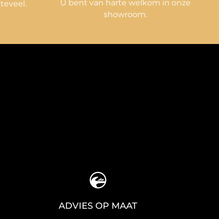
U bent van harte welkom in onze
 teveel.
showroom.
ADVIES OP MAAT