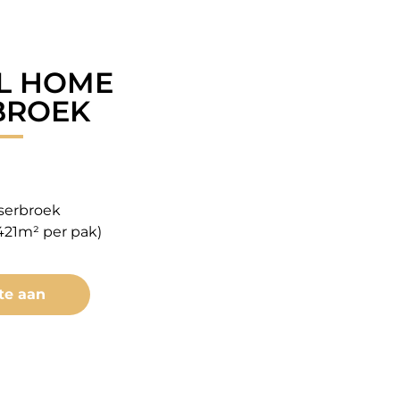
L HOME
BROEK
serbroek
421m² per pak)
te aan