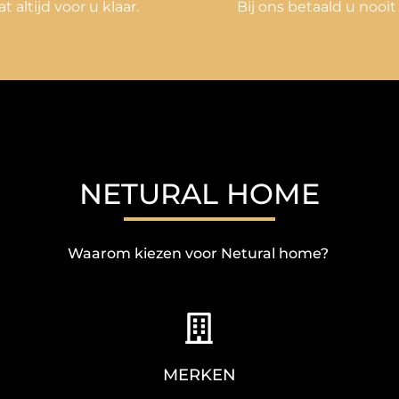
at altijd voor u klaar.
Bij ons betaald u nooit
NETURAL HOME
Waarom kiezen voor Netural home?
MERKEN