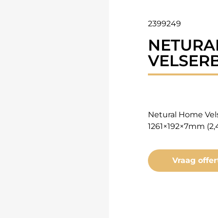
2399249
NETURA
VELSER
Netural Home Vel
1261×192×7mm (2,
Vraag offer