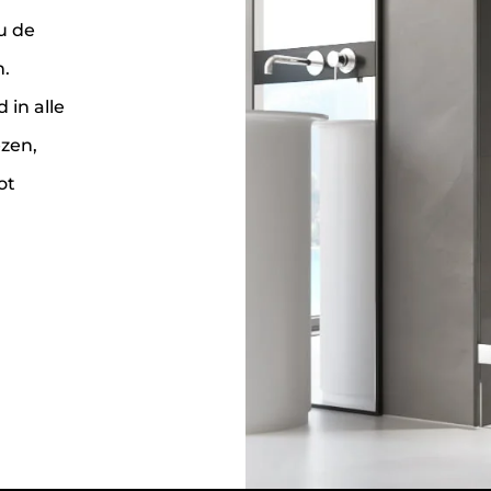
u de
.
 in alle
zen,
ot