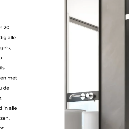
n 20
ig alle
gels,
p
ls
ken met
u de
.
 in alle
zen,
ot