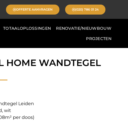
OFFERTE AANVRAGEN
(020) 786 01 24
TOTAALOPLOSSINGEN
RENOVATIE/NIEUWBOUW
PROJECTEN
L HOME WANDTEGEL
ndtegel Leiden
d, wit
,08m² per doos)