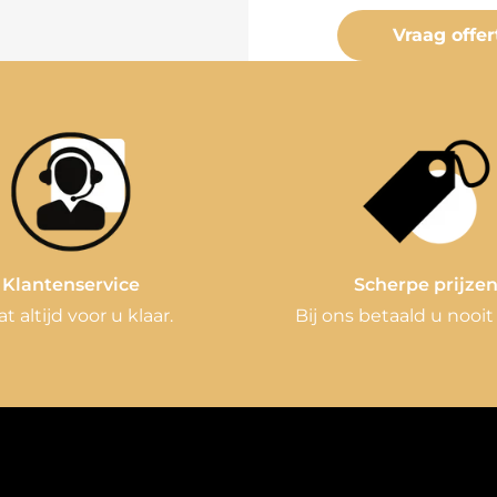
Vraag offer
Klantenservice
Scherpe prijze
at altijd voor u klaar.
Bij ons betaald u nooit