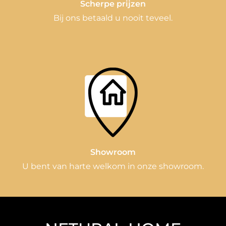
Scherpe prijzen
Bij ons betaald u nooit teveel.
Showroom
U bent van harte welkom in onze showroom.