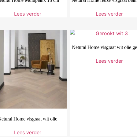
etural Home Multiplank 18 cm
Netural Home reuze visgraat blan
Lees verder
Lees verder
Netural Home visgraat wit olie g
Lees verder
etural Home visgraat wit olie
Lees verder