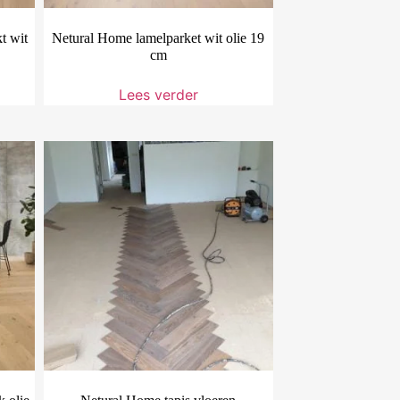
t wit
Netural Home lamelparket wit olie 19
cm
Lees verder