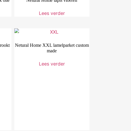
k olie
Netural Home tapis vloeren
Lees verder
erookt
Netural Home XXL lamelparket custom
made
Lees verder