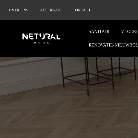
OVER ONS
AFSPRAAK
CONTACT
SANITAIR
VLOER
RENOVATIE/NIEUWBO