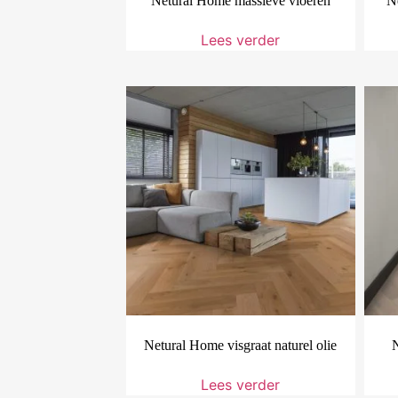
Netural Home massieve vloeren
N
Lees verder
Netural Home visgraat naturel olie
N
Lees verder