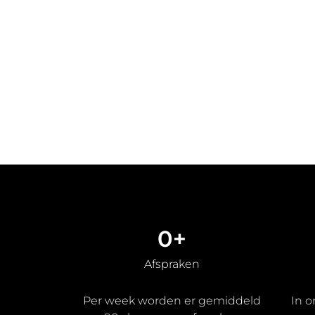
0
+
Afspraken
Per week worden er gemiddeld
In 