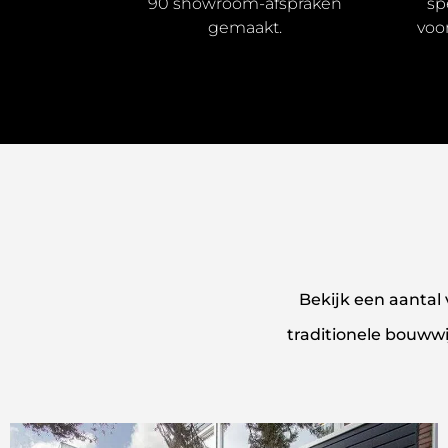
90 showroom-afspraken
sp
gemaakt.
voo
Bekijk een aantal 
traditionele bouww