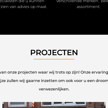
ecialisten die u kunnen
verschillende merken. Bek
rzien van advies op maat.
assortiment.
PROJECTEN
van onze projecten waar wij trots op zijn! Onze ervar
ijze zullen wij gaarne inzetten om ook voor u een dro
verwezenlijken.