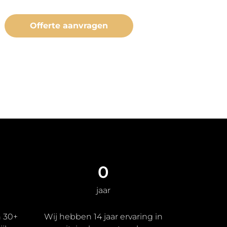
Offerte aanvragen
0
jaar
n 30+
Wij hebben 14 jaar ervaring in