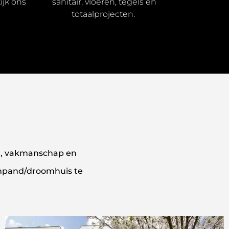
ijk ons
sanitair, vloeren, tegels en
totaalprojecten.
ing, vakmanschap en
ompand/droomhuis te