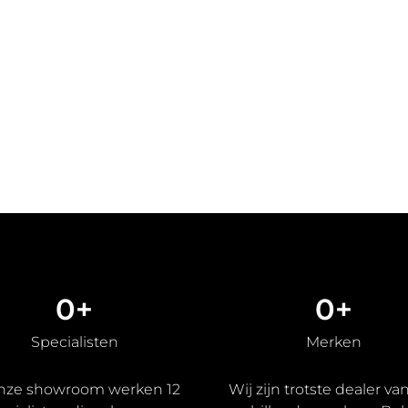
0
+
0
+
Specialisten
Merken
onze showroom werken 12
Wij zijn trotste dealer va